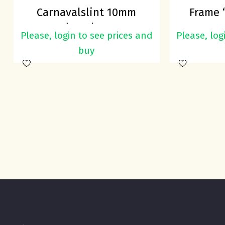
Carnavalslint 10mm
Frame 
rood-geel-groen
op
Please, login to see prices and
Please, log
buy