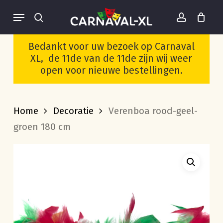
Skip
Menu
to
search
account
Cart
Close
Wees de eerste om
Cart
main
“Verenboa rood-geel-
Bedankt voor uw bezoek op Carnaval
groen 180 cm” te
content
XL, de 11de van de 11de zijn wij weer
beoordelen
open voor nieuwe bestellingen.
Je moet
ingelogd zijn
om een
beoordeling te plaatsen.
Home
Decoratie
Verenboa rood-geel-
groen 180 cm