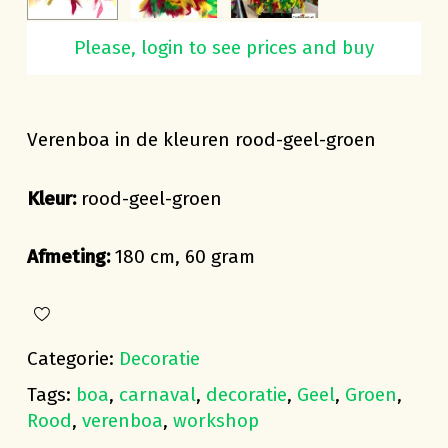
Please, login to see prices and buy
Verenboa rood-geel-groen 180 cm
Verenboa in de kleuren rood-geel-groen
Kleur:
rood-geel-groen
Afmeting:
180 cm, 60 gram
Categorie:
Decoratie
Tags:
boa
,
carnaval
,
decoratie
,
Geel
,
Groen
,
Rood
,
verenboa
,
workshop