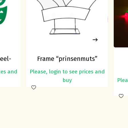
eel-
Frame “prinsenmuts”
cm
op voet 50cm
ices and
Please, login to see prices and
buy
Plea