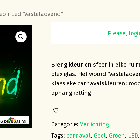
eon Led ‘Vastelaovend”
Rood-geel-groene N
Please, logi
Breng kleur en sfeer in elke rui
plexiglas. Het woord ‘Vastelaoven
klassieke carnavalskleuren: roo
ophangketting
Categorie:
Verlichting
Tags:
carnaval
,
Geel
,
Groen
,
LED