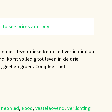
eon Led ‘Vastelaovend”
n to see prices and buy
mte met deze unieke Neon Led verlichting op
d’ komt volledig tot leven in de drie
d, geel en groen. Compleet met
,
neonled
,
Rood
,
vastelaovend
,
Verlichting