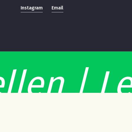
Instagram
Email
len | Lev