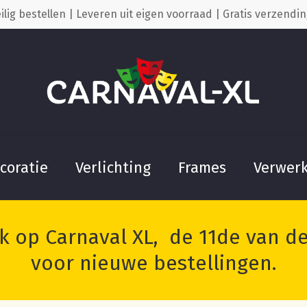
ilig bestellen | Leveren uit eigen voorraad | Gratis verzendin
Cart
Wees de eerste o
‘Vastelaovend”” t
Je moet
ingelogd zijn
coratie
Verlichting
Frames
Verwer
 op Carnaval XL, de 11de van de 
voor nieuwe bestellingen.