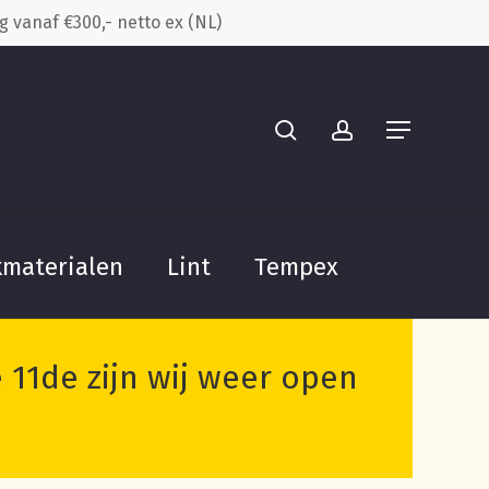
g vanaf €300,- netto ex (NL)
Close
search
account
m “Rood-geel-groene Neon Led
Cart
e beoordelen
Menu
om een beoordeling te plaatsen.
kmaterialen
Lint
Tempex
11de zijn wij weer open