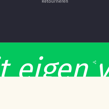
Retourneren
€
0,00
 eigen v
 Winkelwagen
Afrekenen