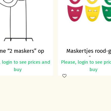
me “2 maskers” op
Maskertjes rood-g
voet
groen foam 10
 login to see prices and
Please, login to see pr
buy
buy