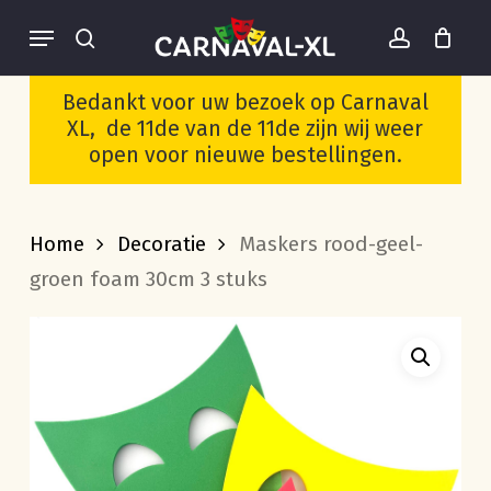
Skip
Menu
to
search
account
Cart
Close
Wees de eerste om
Cart
main
“Maskers rood-geel-
Bedankt voor uw bezoek op Carnaval
groen foam 30cm 3
content
XL, de 11de van de 11de zijn wij weer
stuks” te beoordelen
open voor nieuwe bestellingen.
Je moet
ingelogd zijn
om een
beoordeling te plaatsen.
Home
Decoratie
Maskers rood-geel-
groen foam 30cm 3 stuks