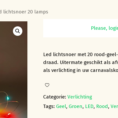
 lichtsnoer 20 lamps
Rood-geel-groen Led
Please, logi
Led lichtsnoer met 20 rood-geel
draad. Uitermate geschikt als af
als verlichting in uw carnavals
Categorie:
Verlichting
Tags:
Geel
,
Groen
,
LED
,
Rood
,
Ver