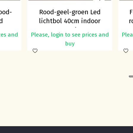
ood-
Rood-geel-groen Led
F
d
lichtbol 40cm indoor
r
en outdoor
ices and
Please, login to see prices and
Plea
buy