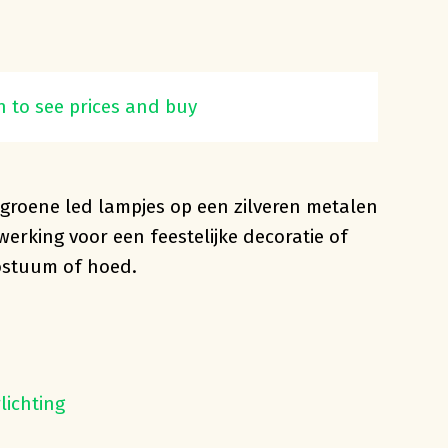
 lichtsnoer 20 lamps
n to see prices and buy
-groene led lampjes op een zilveren metalen
werking voor een feestelijke decoratie of
kostuum of hoed.
lichting