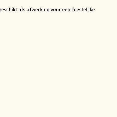
eschikt als afwerking voor een feestelijke
roducten in de winkelwagen.
Go To Shop