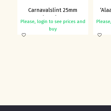
Carnavalslint 25mm
‘Ala
rood-geel-groen
g
Please, login to see prices and
Please,
buy