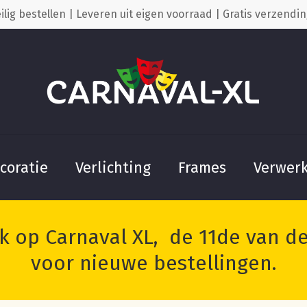
ilig bestellen | Leveren uit eigen voorraad | Gratis verzendin
Cart
Wees de eerste om
20 lamps” te beoo
Je moet
ingelogd zijn
coratie
Verlichting
Frames
Verwer
 op Carnaval XL, de 11de van de 
voor nieuwe bestellingen.