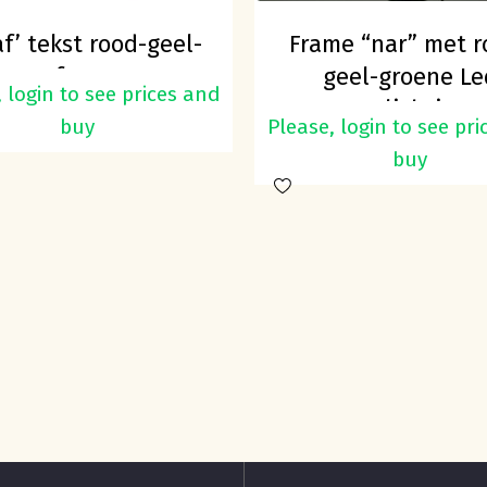
af’ tekst rood-geel-
Frame “nar” met r
roen foam 25cm
geel-groene Le
 login to see prices and
verlichting
buy
Please, login to see pr
buy