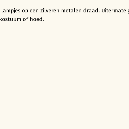
 lampjes op een zilveren metalen draad. Uitermate g
lskostuum of hoed.
Geen p