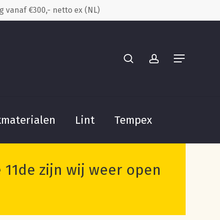
g vanaf €300,- netto ex (NL)
Close
search
account
 “Rood-geel-groen Led lichtsnoer
Cart
rdelen
Menu
om een beoordeling te plaatsen.
kmaterialen
Lint
Tempex
11de zijn wij weer open