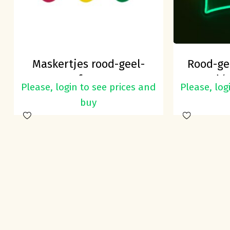
Maskertjes rood-geel-
Rood-ge
groen foam 10cm
Led ‘
Please, login to see prices and
Please, log
buy