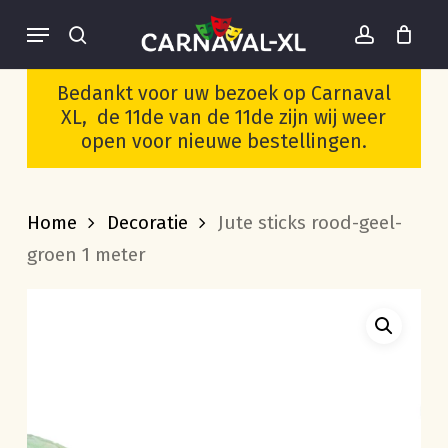
Skip
Menu
to
search
account
Cart
Close
Wees de eerste om
Cart
main
“Jute sticks rood-geel-
Bedankt voor uw bezoek op Carnaval
groen 1 meter” te
content
XL, de 11de van de 11de zijn wij weer
beoordelen
open voor nieuwe bestellingen.
Je moet
ingelogd zijn
om een
beoordeling te plaatsen.
Home
Decoratie
Jute sticks rood-geel-
groen 1 meter