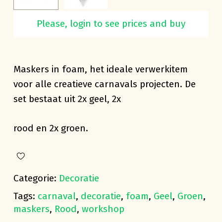
Please, login to see prices and buy
Maskertjes rood-geel-groen foam 10cm
Maskers in foam, het ideale verwerkitem
voor alle creatieve carnavals projecten. De
set bestaat uit 2x geel, 2x
rood en 2x groen.
Categorie:
Decoratie
Tags:
carnaval
,
decoratie
,
foam
,
Geel
,
Groen
,
maskers
,
Rood
,
workshop