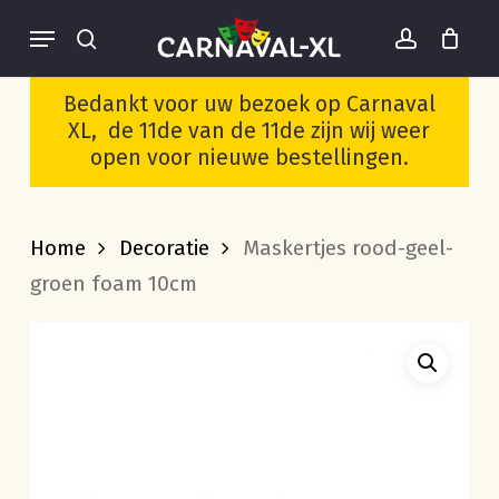
Skip
Menu
to
search
account
Cart
Close
Wees de eerste om
Cart
main
“Maskertjes rood-geel-
Bedankt voor uw bezoek op Carnaval
groen foam 10cm” te
content
XL, de 11de van de 11de zijn wij weer
beoordelen
open voor nieuwe bestellingen.
Je moet
ingelogd zijn
om een
beoordeling te plaatsen.
Home
Decoratie
Maskertjes rood-geel-
groen foam 10cm