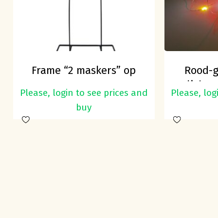
Frame “2 maskers” op
Rood-g
voet
lichts
Please, login to see prices and
Please, log
buy