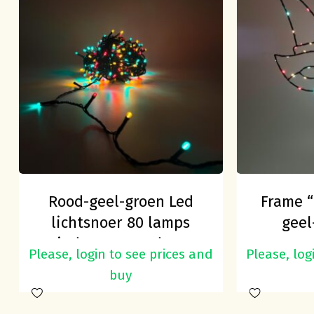
Rood-geel-groen Led
Frame “
lichtsnoer 80 lamps
geel
indoor en outdoor
ve
Please, login to see prices and
Please, log
buy