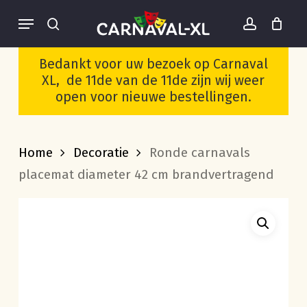
Skip
Menu
to
search
account
Cart
Close
Wees de eerste om
Cart
main
“Ronde carnavals
Bedankt voor uw bezoek op Carnaval
placemat diameter 42
content
XL, de 11de van de 11de zijn wij weer
cm brandvertragend”
open voor nieuwe bestellingen.
te beoordelen
Je moet
ingelogd zijn
om een
Home
Decoratie
Ronde carnavals
beoordeling te plaatsen.
placemat diameter 42 cm brandvertragend