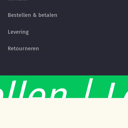
Bestellen & betalen
Levering
Retourneren
Subtotaal:
€
0,00
len | L
Bekijk Winkelwagen
Afrekenen