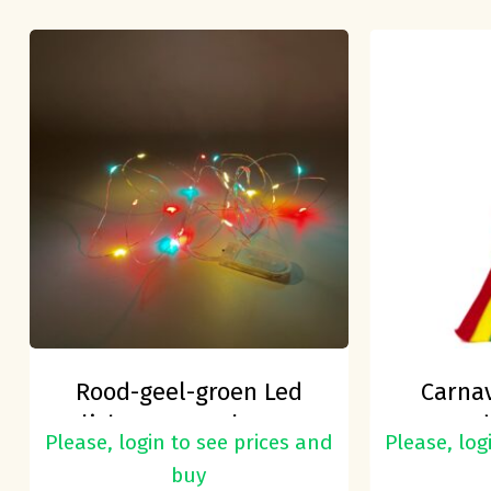
Geen producten in de
winkelwagen.
Go To Shop
Rood-geel-groen Led
Carna
lichtsnoer 20 lamps
rood
Please, login to see prices and
Please, log
buy