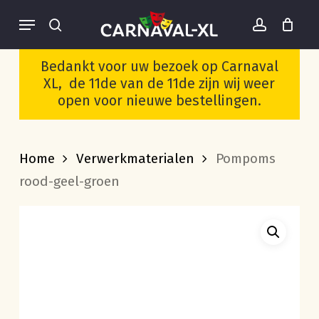
Skip
Menu
to
search
account
Cart
Close
Wees de eerste om
Cart
main
“Pompoms rood-geel-
Bedankt voor uw bezoek op Carnaval
groen” te beoordelen
content
XL, de 11de van de 11de zijn wij weer
open voor nieuwe bestellingen.
Je moet
ingelogd zijn
om een
beoordeling te plaatsen.
Home
Verwerkmaterialen
Pompoms
rood-geel-groen