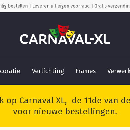
ilig bestellen | Leveren uit eigen voorraad | Gratis verzendin
Cart
coratie
Verlichting
Frames
Verwer
 op Carnaval XL, de 11de van de 
voor nieuwe bestellingen.