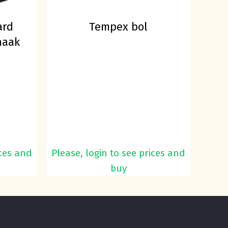
roducten in de winkelwagen.
ard
Tempex bol
Go To Shop
haak
ices and
Please, login to see prices and
buy
Lees Verder