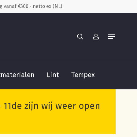
g vanaf €300,- netto ex (NL)
Close
search
account
Cart
Menu
kmaterialen
Lint
Tempex
11de zijn wij weer open