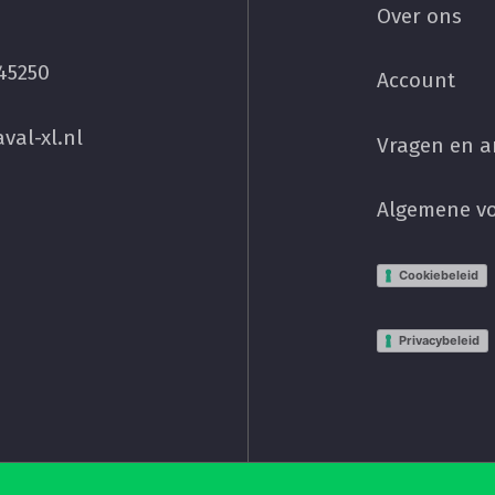
Over ons
45250
Account
val-xl.nl
Vragen en 
Algemene v
Cookiebeleid
Privacybeleid
Subtotaal: