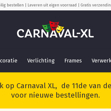
ilig bestellen | Leveren uit eigen voorraad | Gratis verzendin
Cart
coratie
Verlichting
Frames
Verwer
 op Carnaval XL, de 11de van de 
voor nieuwe bestellingen.