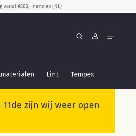
g vanaf €300,- netto ex (NL)
Close
search
account
Cart
Menu
kmaterialen
Lint
Tempex
11de zijn wij weer open